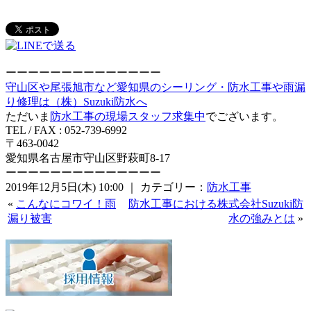
ーーーーーーーーーーーーーー
守山区や尾張旭市など愛知県のシーリング・防水工事や雨漏
り修理は（株）Suzuki防水へ
ただいま
防水工事の現場スタッフ求集中
でございます。
TEL / FAX : 052-739-6992
〒463-0042
愛知県名古屋市守山区野萩町8-17
ーーーーーーーーーーーーーー
2019年12月5日(木) 10:00 ｜ カテゴリー：
防水工事
«
こんなにコワイ！雨
防水工事における株式会社Suzuki防
漏り被害
水の強みとは
»