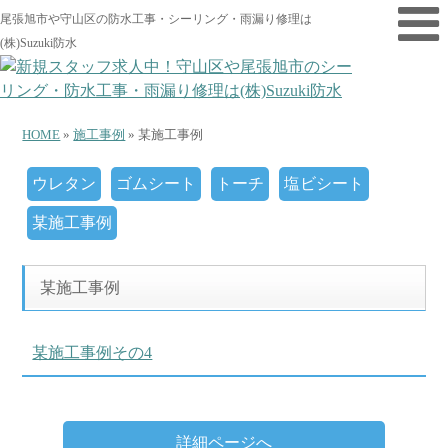
尾張旭市や守山区の防水工事・シーリング・雨漏り修理は
(株)Suzuki防水
HOME
»
施工事例
» 某施工事例
ウレタン
ゴムシート
トーチ
塩ビシート
某施工事例
某施工事例
某施工事例その4
詳細ページへ