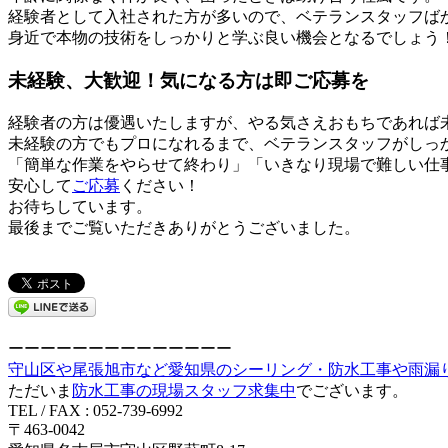
経験者として入社された方が多いので、ベテランスタッフば
身近で本物の技術をしっかりと学ぶ良い機会となるでしょう
未経験、大歓迎！気になる方は即ご応募を
経験者の方は優遇いたしますが、やる気さえおもちであれば
未経験の方でもプロになれるまで、ベテランスタッフがしっ
「簡単な作業をやらせて終わり」「いきなり現場で難しい仕
安心して
ご応募
ください！
お待ちしています。
最後までご覧いただきありがとうございました。
ーーーーーーーーーーーーーー
守山区や尾張旭市など愛知県のシーリング・防水工事や雨漏り修
ただいま
防水工事の現場スタッフ求集中
でございます。
TEL / FAX : 052-739-6992
〒463-0042