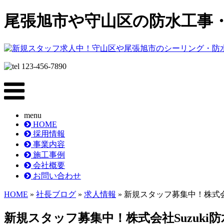
尾張旭市や守山区の防水工事・シ
menu
HOME
採用情報
事業内容
施工事例
会社概要
お問い合わせ
HOME
»
社長ブログ
»
求人情報
» 新規スタッフ募集中！株式会
新規スタッフ募集中！株式会社Suzuki